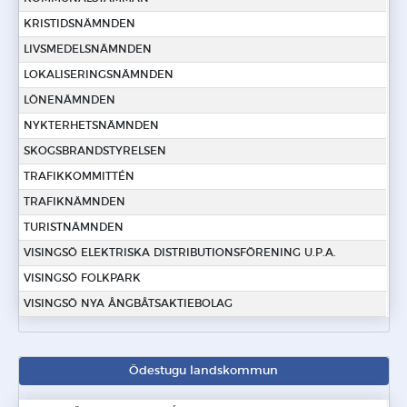
KRISTIDSNÄMNDEN
LIVSMEDELSNÄMNDEN
LOKALISERINGSNÄMNDEN
LÖNENÄMNDEN
NYKTERHETSNÄMNDEN
SKOGSBRANDSTYRELSEN
TRAFIKKOMMITTÉN
TRAFIKNÄMNDEN
TURISTNÄMNDEN
VISINGSÖ ELEKTRISKA DISTRIBUTIONSFÖRENING U.P.A.
VISINGSÖ FOLKPARK
VISINGSÖ NYA ÅNGBÅTSAKTIEBOLAG
Ödestugu landskommun